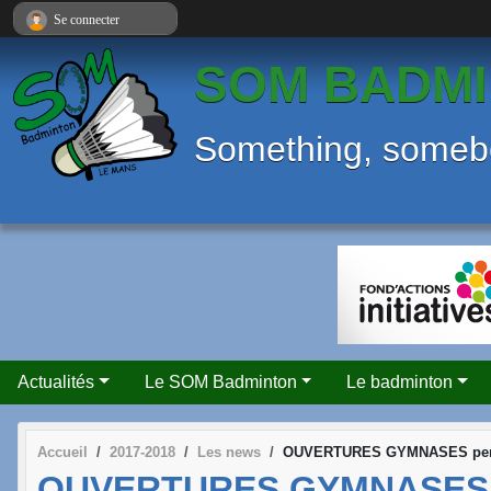
Panneau de gestion des cookies
Se connecter
SOM BADMI
Something, some
Actualités
Le SOM Badminton
Le badminton
Accueil
2017-2018
Les news
OUVERTURES GYMNASES pend
OUVERTURES GYMNASES