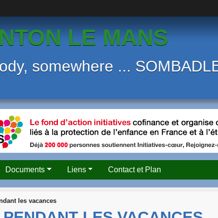
NTON LE MANS
body, somewhere ... SOMBAD
Documents
Liens
Contact et Plan
ant les vacances
 PENDANT LES VACANCES