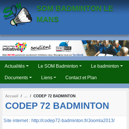
Panneau de gestion des cookies
SOM BADMINTON LE
MANS
Actualités
Le SOM Badminton
Le badminton
Documents
Liens
Contact et Plan
Accueil
CODEP 72 BADMINTON
CODEP 72 BADMINTON
Site internet : http://codep72-badminton.fr/Joomla2013/