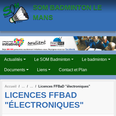
Panneau de gestion des cookies
SOM BADMINTON LE
MANS
Actualités
Le SOM Badminton
Le badminton
Documents
Liens
Contact et Plan
Accueil
Licences FFBaD "électroniques"
LICENCES FFBAD
"ÉLECTRONIQUES"