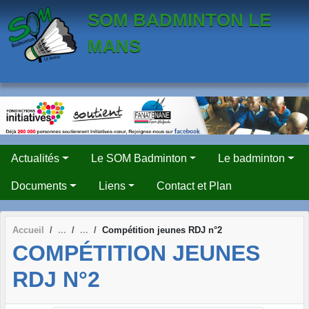
Panneau de gestion des cookies
SOM BADMINTON LE
MANS
Actualités
Le SOM Badminton
Le badminton
Documents
Liens
Contact et Plan
Accueil
Compétition jeunes RDJ n°2
COMPÉTITION JEUNES
RDJ N°2