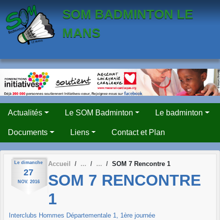
Panneau de gestion des cookies
SOM BADMINTON LE
MANS
Actualités
Le SOM Badminton
Le badminton
Documents
Liens
Contact et Plan
Le
dimanche
Accueil
SOM 7 Rencontre 1
27
SOM 7 RENCONTRE
NOV.
2016
1
Interclubs Hommes Départementale 1, 1ère journée