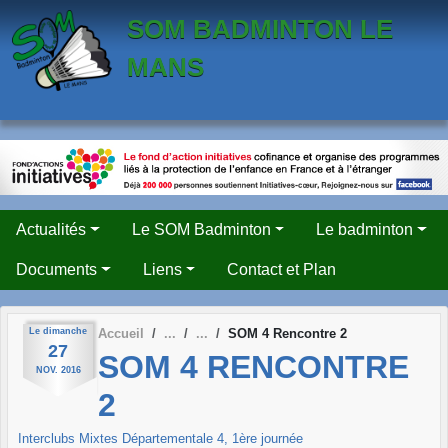
Panneau de gestion des cookies
SOM BADMINTON LE
MANS
Actualités
Le SOM Badminton
Le badminton
Documents
Liens
Contact et Plan
Le
dimanche
Accueil
SOM 4 Rencontre 2
27
SOM 4 RENCONTRE
NOV.
2016
2
Interclubs Mixtes Départementale 4, 1ère journée